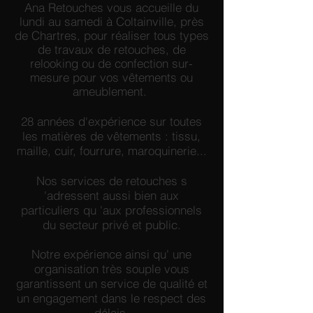
Ana Retouches vous accueille du
lundi au samedi à Coltainville, près
de Chartres, pour réaliser tous types
de travaux de retouches, de
relooking ou de confection sur-
mesure pour vos vêtements ou
ameublement.
28 années d'expérience sur toutes
les matières de vêtements : tissu,
maille, cuir, fourrure, maroquinerie...
Nos services de retouches s
'adressent aussi bien aux
particuliers qu 'aux professionnels
du secteur privé et public.
Notre expérience ainsi qu' une
organisation très souple vous
garantissent un service de qualité et
un engagement dans le respect des
délais.