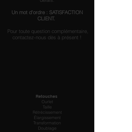
Un mot d'ordre : SATISFACTION
CLIENT.
Pour toute question complémentaire,
contactez-nous dès à présent !
Retouches
Ourlet
Taille
Rétrécissement
Élargissement
Transformation
Doublage