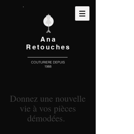
Ana
Retouches
COUTURIERE DEPUIS
1988
Donnez une nouvelle
vie à vos pièces
démodées.