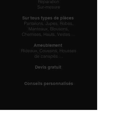
Réparation
Sur-mesure
Sur tous types de pièces
Pantalons, Jupes, Robes,
Manteaux, Blousons,
Chemises, Hauts, Vestes …
Ameublement
Rideaux, Coussins, Housses
de canapés …
Devis gratuit
Conseils personnalisés
12, rue des blés d'or
28300 COLTAINVILLE, France
TÉL :
02 37 31 66 67