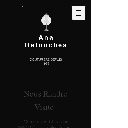
Ana
Retouches
COUTURIERE DEPUIS
1988
Nous Rendre
Visite
12, rue des blés d'or
28300 Coltainville, France