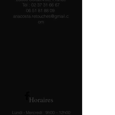
Tél :
02 37 31 66 67
06 51 81 88 09
anacosta.retouches@gmail.c
om
Horaires
Lundi - Mercredi : 9h00 – 12h00